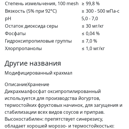
Степень измельчения, 100 mesh
≥ 99,8 %
Вязкость (5% при 92°С)
≥ 300 - 500 мПа-с
рН
5,0 - 7,0
Остаток диоксида серы
≤ 30 мг/кг
Фосфаты
≤ 0,04 %
Гидроксипропиловые группы
≤ 7,0 %
Хлорпропанолы
≤ 1,0 мг/кг
Другие названия
Модифицированный крахмал
Описание
Хранение
Дикрахмалфосфат оксипропилированный
используется для производства йогуртов,
термостойких фруктовых начинок, для загущения и
стабилизации всех видов соусов и приправ.
Высокостабилен: препятствует синерезису,
обладает хорошей морозо- и термостойкостью: