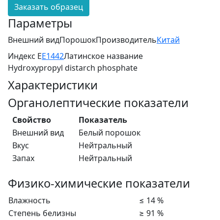
Заказать образец
Параметры
Внешний вид
Порошок
Производитель
Китай
Индекс Е
E1442
Латинское название
Hydroxypropyl distarch phosphate
Характеристики
Органолептические показатели
Свойство
Показатель
Внешний вид
Белый порошок
Вкус
Нейтральный
Запах
Нейтральный
Физико-химические показатели
Влажность
≤ 14 %
Степень белизны
≥ 91 %