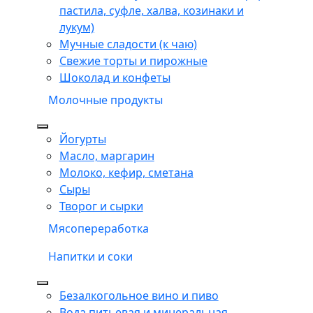
пастила, суфле, халва, козинаки и
лукум)
Мучные сладости (к чаю)
Свежие торты и пирожные
Шоколад и конфеты
Молочные продукты
Йогурты
Масло, маргарин
Молоко, кефир, сметана
Сыры
Творог и сырки
Мясопереработка
Напитки и соки
Безалкогольное вино и пиво
Вода питьевая и минеральная