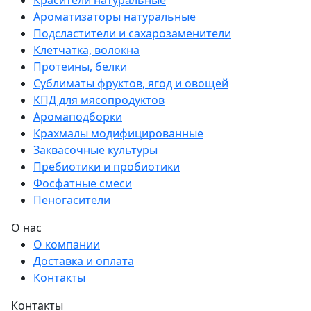
Красители натуральные
Ароматизаторы натуральные
Подсластители и сахарозаменители
Клетчатка, волокна
Протеины, белки
Сублиматы фруктов, ягод и овощей
КПД для мясопродуктов
Аромаподборки
Крахмалы модифицированные
Заквасочные культуры
Пребиотики и пробиотики
Фосфатные смеси
Пеногасители
О нас
О компании
Доставка и оплата
Контакты
Контакты