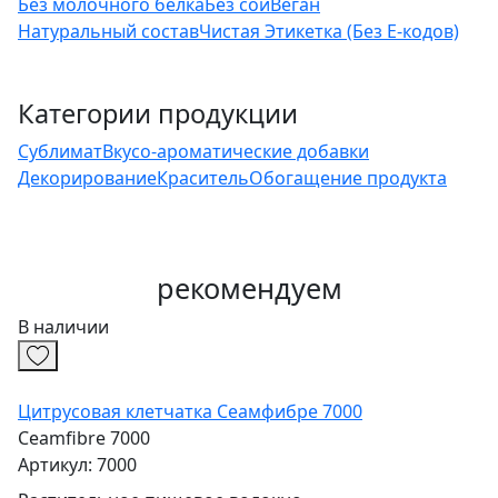
Без молочного белка
Без сои
Веган
Натуральный состав
Чистая Этикетка (Без Е-кодов)
Категории продукции
Сублимат
Вкусо-ароматические добавки
Декорирование
Краситель
Обогащение продукта
рекомендуем
В наличии
Цитрусовая клетчатка Сеамфибре 7000
Ceamfibre 7000
Артикул: 7000