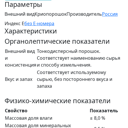
Параметры
Внешний вид
Криопорошок
Производитель
Россия
Индекс Е
без Е-номера
Характеристики
Органолептические показатели
Внешний вид
Тонкодисперсный порошок.
и
Соответствует наименованию сырья
консистенция
и способу измельчения.
Соответствует используемому
Вкус и запах
сырью, без постороннего вкуса и
запаха
Физико-химические показатели
Свойство
Показатель
Массовая доля влаги
≤ 8,0 %
Массовая доля минеральных