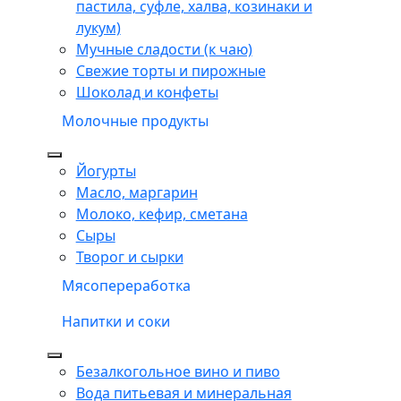
пастила, суфле, халва, козинаки и
лукум)
Мучные сладости (к чаю)
Свежие торты и пирожные
Шоколад и конфеты
Молочные продукты
Йогурты
Масло, маргарин
Молоко, кефир, сметана
Сыры
Творог и сырки
Мясопереработка
Напитки и соки
Безалкогольное вино и пиво
Вода питьевая и минеральная