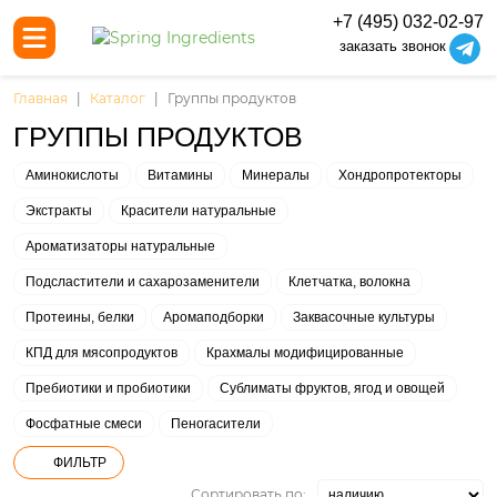
+7 (495) 032-02-97
заказать звонок
Главная
Каталог
Группы продуктов
ГРУППЫ ПРОДУКТОВ
Аминокислоты
Витамины
Минералы
Хондропротекторы
Экстракты
Красители натуральные
Ароматизаторы натуральные
Подсластители и сахарозаменители
Клетчатка, волокна
Протеины, белки
Аромаподборки
Заквасочные культуры
КПД для мясопродуктов
Крахмалы модифицированные
Пребиотики и пробиотики
Сублиматы фруктов, ягод и овощей
Фосфатные смеси
Пеногасители
ФИЛЬТР
Сортировать по: