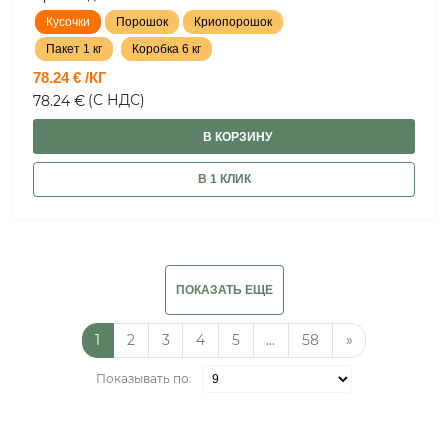
Кусочки
Порошок
Криопорошок
Пакет 1 кг
Коробка 6 кг
78.24 € /КГ
(С НДС)
78.24 €
В КОРЗИНУ
В 1 КЛИК
ПОКАЗАТЬ ЕЩЕ
1
2
3
4
5
...
58
»
Показывать по: