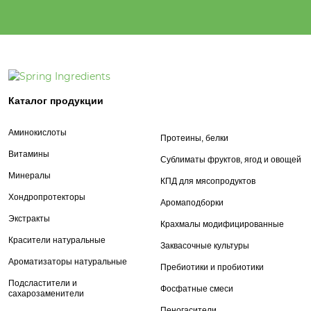
Каталог продукции
Аминокислоты
Протеины, белки
Витамины
Сублиматы фруктов, ягод и овощей
Минералы
КПД для мясопродуктов
Хондропротекторы
Аромаподборки
Экстракты
Крахмалы модифицированные
Красители натуральные
Заквасочные культуры
Ароматизаторы натуральные
Пребиотики и пробиотики
Подсластители и
Фосфатные смеси
сахарозаменители
Пеногасители