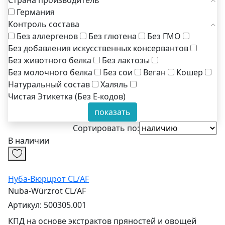
Страна производитель
Германия
Контроль состава
Без аллергенов
Без глютена
Без ГМО
Без добавления искусственных консервантов
Без животного белка
Без лактозы
Без молочного белка
Без сои
Веган
Кошер
Натуральный состав
Халяль
Чистая Этикетка (Без Е-кодов)
показать
Сортировать по:
В наличии
Нуба-Вюрцрот CL/AF
Nuba-Würzrot CL/AF
Артикул: 500305.001
КПД на основе экстрактов пряностей и овощей