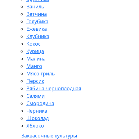
Ваниль
Ветчина
Голубика
Ежевика
Клубника
Кокос
Курица
Малина
Манго
Мясо гриль
Персик
Рябина черноплодная
Салями
Смородина
Черника
Шоколад
Яблоко
Заквасочные культуры