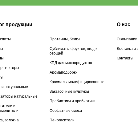
ог продукции
О нас
слоты
Протеины, белки
О компании
ны
Сублиматы фруктов, ягод и
Доставка и 
овощей
лы
Контакты
КПД для мясопродуктов
ротекторы
Аромаподборки
ты
Крахмалы модифицированные
ли натуральные
Заквасочные культуры
заторы натуральные
Пребиотики и пробиотики
тители и
аменители
Фосфатные смеси
а, волокна
Пеногасители