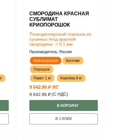
СМОРОДИНА КРАСНАЯ
СУБЛИМАТ
КРИОПОРОШОК
Тонкодисперсный порошок из
сушеных ягод красной
смородины < 0,1 мм
Производитель:
Россия
Криопорошок
Кусочки
Порошок
г
Пакет 1 кг
Коробка 8 кг
9 642.86 ₽ /КГ
(С НДС)
9 642.86 ₽
В КОРЗИНУ
В 1 КЛИК