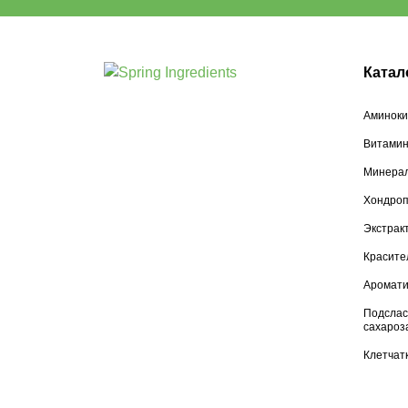
Катал
Аминоки
Витами
Минера
Хондроп
Экстрак
Красите
Аромати
Подслас
сахароз
Клетчатк