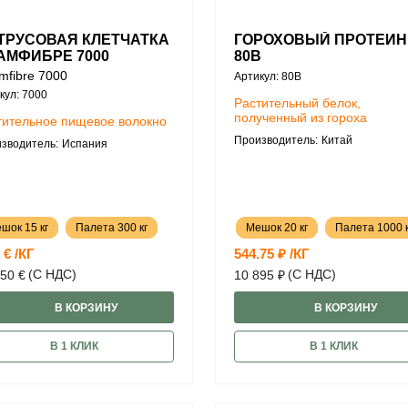
ТРУСОВАЯ КЛЕТЧАТКА
ГОРОХОВЫЙ ПРОТЕИН
АМФИБРЕ 7000
80B
mfibre 7000
Артикул: 80B
кул: 7000
Растительный белок,
полученный из гороха
тительное пищевое волокно
Производитель:
Китай
зводитель:
Испания
шок 15 кг
Палета 300 кг
Мешок 20 кг
Палета 1000 к
 € /КГ
544.75 ₽ /КГ
(С НДС)
(С НДС)
50 €
10 895 ₽
В КОРЗИНУ
В КОРЗИНУ
В 1 КЛИК
В 1 КЛИК