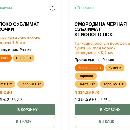
наличии
В наличии
ЛОКО СУБЛИМАТ
СМОРОДИНА ЧЕРНАЯ
СОЧКИ
СУБЛИМАТ
КРИОПОРОШОК
очки сушеного яблока
мером 1-5 мм
Тонкодисперсный порошок и
сушеных ягод черной
зводитель:
Россия
смородины < 0,1 мм
сочки
Порошок
Производитель:
Россия
Криопорошок
Кусочки
Порошок
кет 1 кг
Коробка 6 кг
Пакет 1 кг
Коробка 8 кг
9 € /КГ
4 114.29 ₽ /КГ
(С НДС)
(С НДС)
9 €
4 114.29 ₽
В КОРЗИНУ
В КОРЗИНУ
В 1 КЛИК
В 1 КЛИК