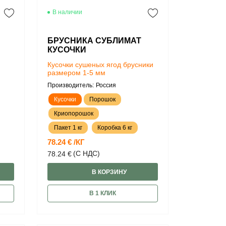
В наличии
БРУСНИКА СУБЛИМАТ
КУСОЧКИ
Кусочки сушеных ягод брусники
размером 1-5 мм
Производитель:
Россия
Кусочки
Порошок
Криопорошок
Пакет 1 кг
Коробка 6 кг
78.24 € /КГ
(С НДС)
78.24 €
В КОРЗИНУ
В 1 КЛИК