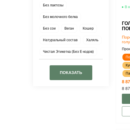
Без лактозы
В 
Без молочного белка
ГО
ПО
Без сои
Веган
Кошер
Пор
Натуральный состав
Халяль
гол
Прои
Чистая Этикетка (Без Е-кодов)
По
Ку
ПОКАЗАТЬ
Па
8 87
8 87