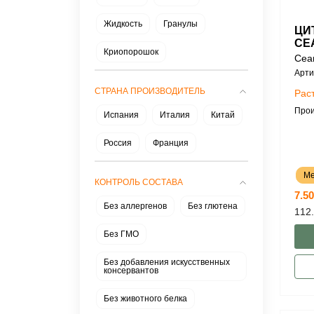
Жидкость
Гранулы
ЦИ
СЕ
Криопорошок
Cea
Арти
СТРАНА ПРОИЗВОДИТЕЛЬ
Рас
Прои
Испания
Италия
Китай
Россия
Франция
Ме
КОНТРОЛЬ СОСТАВА
7.50
Без аллергенов
Без глютена
112.
Без ГМО
Без добавления искусственных
консервантов
Без животного белка