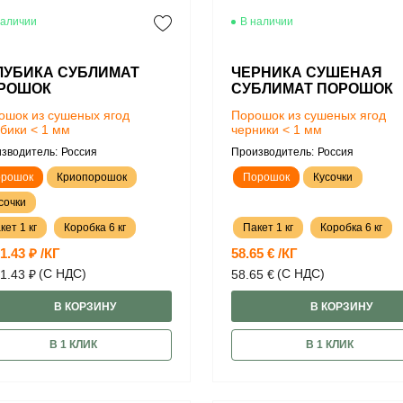
наличии
В наличии
ЛУБИКА СУБЛИМАТ
ЧЕРНИКА СУШЕНАЯ
РОШОК
СУБЛИМАТ ПОРОШОК
ошок из сушеных ягод
Порошок из сушеных ягод
убики < 1 мм
черники < 1 мм
зводитель:
Россия
Производитель:
Россия
рошок
Криопорошок
Порошок
Кусочки
сочки
кет 1 кг
Коробка 6 кг
Пакет 1 кг
Коробка 6 кг
1.43 ₽ /КГ
58.65 € /КГ
(С НДС)
(С НДС)
1.43 ₽
58.65 €
В КОРЗИНУ
В КОРЗИНУ
В 1 КЛИК
В 1 КЛИК