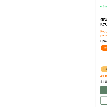
В 
ЯБ
КУ
Кус
раз
Прои
Ку
Па
41.8
41.8