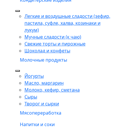
Кондитерские изделия
Легкие и воздушные сладости (зефир,
пастила, суфле, халва, козинаки и
лукум)
Мучные сладости (к чаю)
Свежие торты и пирожные
Шоколад и конфеты
Молочные продукты
Йогурты
Масло, маргарин
Молоко, кефир, сметана
Сыры
Творог и сырки
Мясопереработка
Напитки и соки