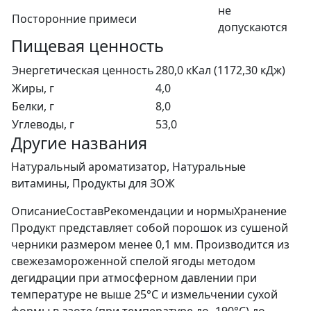
не
Посторонние примеси
допускаются
Пищевая ценность
Энергетическая ценность
280,0 кКал (1172,30 кДж)
Жиры, г
4,0
Белки, г
8,0
Углеводы, г
53,0
Другие названия
Натуральный ароматизатор, Натуральные
витамины, Продукты для ЗОЖ
Описание
Состав
Рекомендации и нормы
Хранение
Продукт представляет собой порошок из сушеной
черники размером менее 0,1 мм. Производится из
свежезамороженной спелой ягоды методом
дегидрации при атмосферном давлении при
температуре не выше 25°С и измельчении сухой
формы в азоте (при температуре до -190°С) до