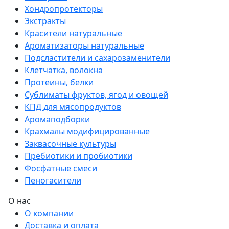
Хондропротекторы
Экстракты
Красители натуральные
Ароматизаторы натуральные
Подсластители и сахарозаменители
Клетчатка, волокна
Протеины, белки
Сублиматы фруктов, ягод и овощей
КПД для мясопродуктов
Аромаподборки
Крахмалы модифицированные
Заквасочные культуры
Пребиотики и пробиотики
Фосфатные смеси
Пеногасители
О нас
О компании
Доставка и оплата