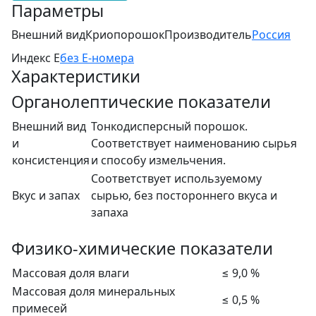
Параметры
Внешний вид
Криопорошок
Производитель
Россия
Индекс Е
без Е-номера
Характеристики
Органолептические показатели
Внешний вид
Тонкодисперсный порошок.
и
Соответствует наименованию сырья
консистенция
и способу измельчения.
Соответствует используемому
Вкус и запах
сырью, без постороннего вкуса и
запаха
Физико-химические показатели
Массовая доля влаги
≤ 9,0 %
Массовая доля минеральных
≤ 0,5 %
примесей