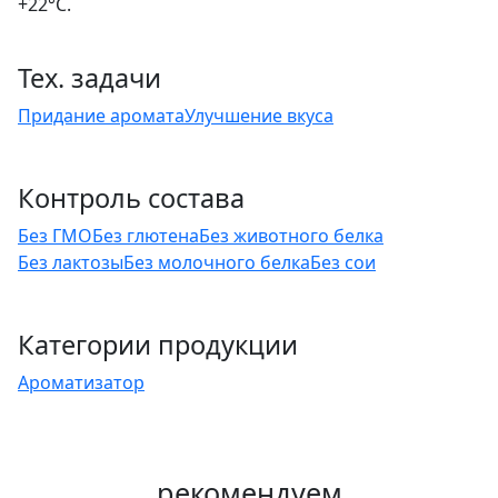
+22°C.
Тех. задачи
Придание аромата
Улучшение вкуса
Контроль состава
Без ГМО
Без глютена
Без животного белка
Без лактозы
Без молочного белка
Без сои
Категории продукции
Ароматизатор
рекомендуем