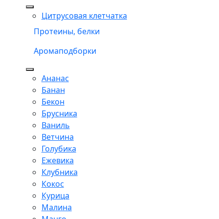
Цитрусовая клетчатка
Протеины, белки
Аромаподборки
Ананас
Банан
Бекон
Брусника
Ваниль
Ветчина
Голубика
Ежевика
Клубника
Кокос
Курица
Малина
Манго