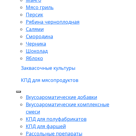
Мясо гриль
Персик
Рябина черноплодная
Салями
Смородина
Черника
Шоколад
Яблоко
Заквасочные культуры
КПД для мясопродуктов
Вкусоароматические добавки
Вкусоароматические комплексные
смеси
КПД для полуфабрикатов
КПД для фаршей
Рассольные препараты