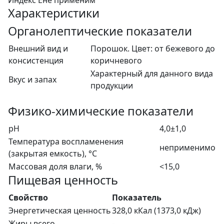
Характеристики
Органолептические показатели
Внешний вид и
Порошок. Цвет: от бежевого до
консистенция
коричневого
Характерный для данного вида
Вкус и запах
продукции
Физико-химические показатели
рН
4,0±1,0
Температура воспламенения
неприменимо
(закрытая емкость), °С
Массовая доля влаги, %
<15,0
Пищевая ценность
Свойство
Показатель
Энергетическая ценность
328,0 кКал (1373,0 кДж)
Жиры всего
-