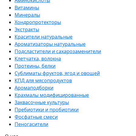
Аминокислоты
Витамины
Минералы
Хондропротекторы
Экстракты
Красители натуральные
Ароматизаторы натуральные
Подсластители и сахарозаменители
Клетчатка, волокна
Протеины, белки
Сублиматы фруктов, ягод и овощей
КПД для мясопродуктов
Аромаподборки
Крахмалы модифицированные
Заквасочные культуры
Пребиотики и пробиотики
Фосфатные смеси
Пеногасители