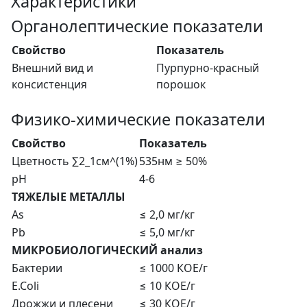
Характеристики
Органолептические показатели
Свойство
Показатель
Внешний вид и
Пурпурно-красный
консистенция
порошок
Физико-химические показатели
Свойство
Показатель
Цветность ∑2_1см^(1%)
535нм ≥ 50%
pH
4-6
ТЯЖЕЛЫЕ МЕТАЛЛЫ
As
≤ 2,0 мг/кг
Pb
≤ 5,0 мг/кг
МИКРОБИОЛОГИЧЕСКИЙ анализ
Бактерии
≤ 1000 КОЕ/г
E.Coli
≤ 10 КОЕ/г
Дрожжи и плесени
≤ 30 КОЕ/г