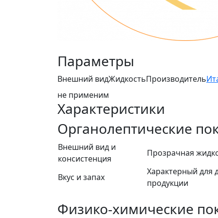
Параметры
Внешний вид
Жидкость
Производитель
Ит
не применим
Характеристики
Органолептические по
Внешний вид и
Прозрачная жидко
консистенция
Характерный для 
Вкус и запах
продукции
Физико-химические по