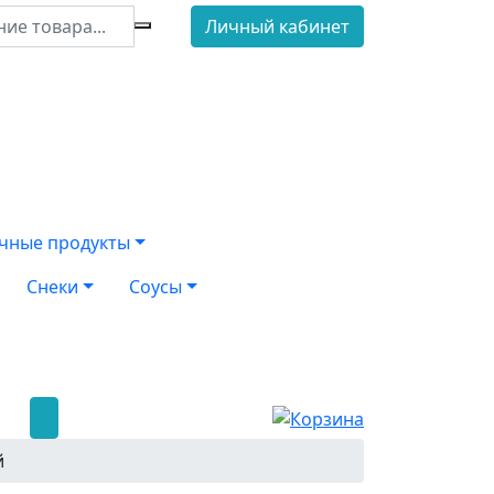
Личный кабинет
чные продукты
Снеки
Соусы
й