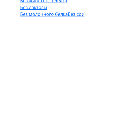
Без животного белка
Без лактозы
Без молочного белка
Без сои