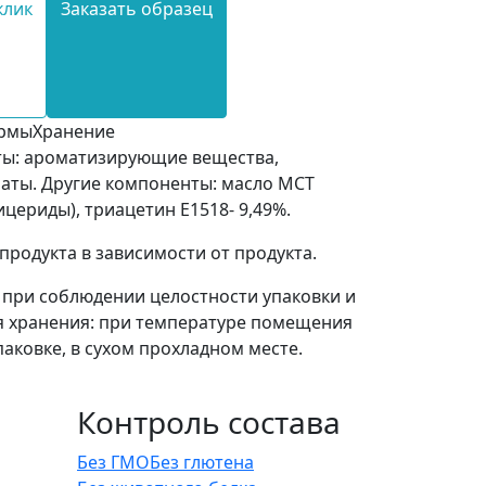
клик
Заказать образец
ормы
Хранение
ы: ароматизирующие вещества,
ты. Другие компоненты: масло МСТ
цериды), триацетин Е1518- 9,49%.
 продукта в зависимости от продукта.
в при соблюдении целостности упаковки и
я хранения: при температуре помещения
паковке, в сухом прохладном месте.
Контроль состава
Без ГМО
Без глютена