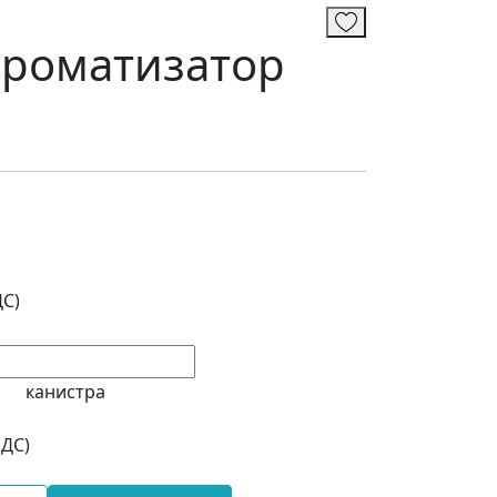
ароматизатор
ДС)
канистра
НДС)