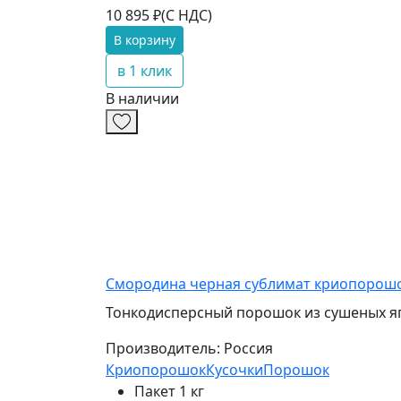
10 895 ₽
(С НДС)
В корзину
в 1 клик
В наличии
Смородина черная сублимат криопорош
Тонкодисперсный порошок из сушеных яг
Производитель:
Россия
Криопорошок
Кусочки
Порошок
Пакет 1 кг