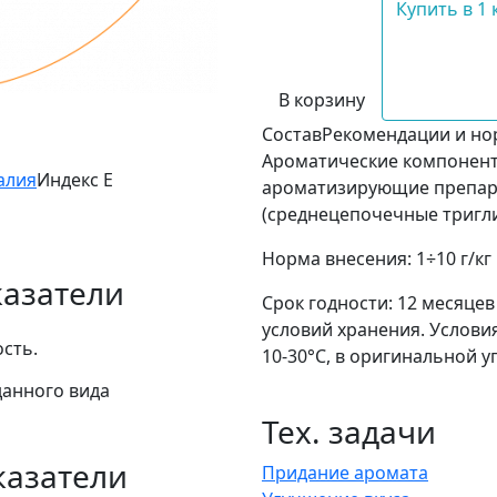
Купить в 1 
В корзину
Состав
Рекомендации и н
Ароматические компонент
алия
Индекс Е
ароматизирующие препара
(среднецепочечные тригли
Норма внесения: 1÷10 г/кг
казатели
Срок годности: 12 месяце
условий хранения. Услови
сть.
10-30°C, в оригинальной у
данного вида
Тех. задачи
казатели
Придание аромата