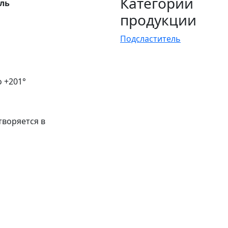
Категории
ль
продукции
Подсластитель
о +201°
творяется в