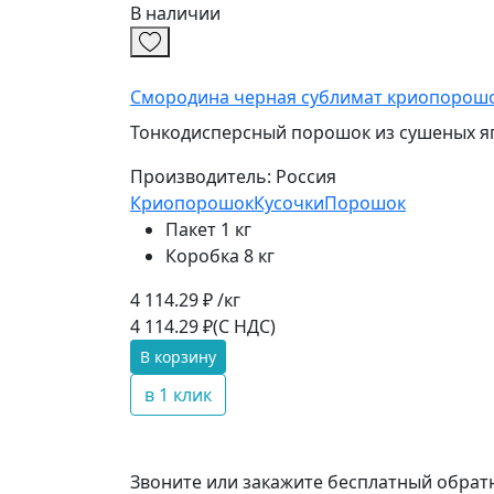
В наличии
Смородина черная сублимат криопорош
Тонкодисперсный порошок из сушеных яг
Производитель:
Россия
Криопорошок
Кусочки
Порошок
Пакет 1 кг
Коробка 8 кг
4 114.29 ₽ /кг
4 114.29 ₽
(С НДС)
В корзину
в 1 клик
Звоните или закажите бесплатный обрат