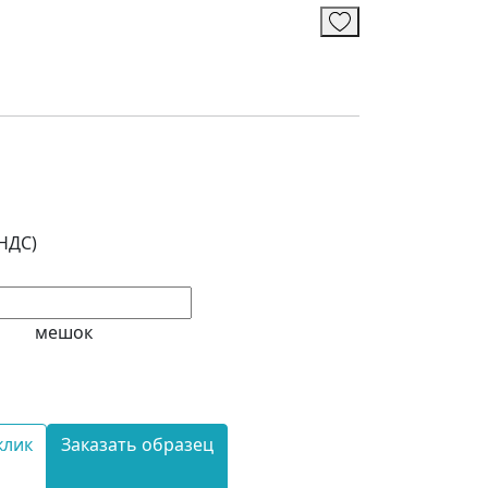
 НДС)
мешок
клик
Заказать образец