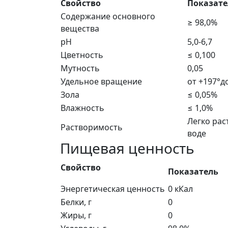
Свойство
Показате
Содержание основного
≥ 98,0%
вещества
рН
5,0-6,7
Цветность
≤ 0,100
Мутность
0,05
Удельное вращение
от +197°д
Зола
≤ 0,05%
Влажность
≤ 1,0%
Легко рас
Растворимость
воде
Пищевая ценность
Свойство
Показатель
Энергетическая ценность
0 кКал
Белки, г
0
Жиры, г
0