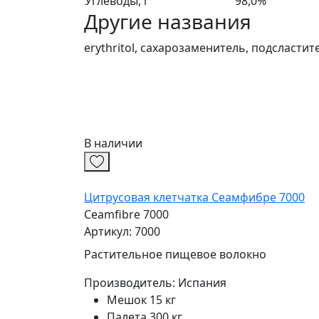
Углеводы, г
98,0%
Другие названия
erythritol, сахарозаменитель, подсластит
В наличии
Цитрусовая клетчатка Сеамфибре 7000
Ceamfibre 7000
Артикул: 7000
Растительное пищевое волокно
Производитель:
Испания
Мешок 15 кг
Палета 300 кг