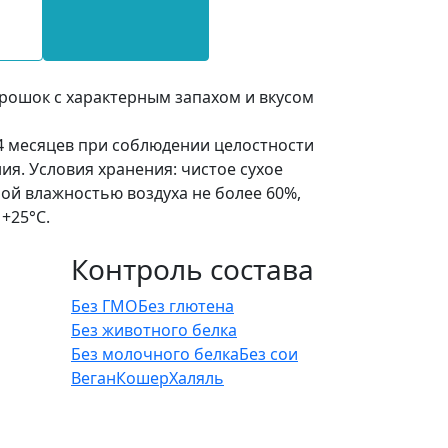
рошок с характерным запахом и вкусом
24 месяцев при соблюдении целостности
ия. Условия хранения: чистое сухое
ой влажностью воздуха не более 60%,
+25°С.
Контроль состава
Без ГМО
Без глютена
Без животного белка
Без молочного белка
Без сои
Веган
Кошер
Халяль