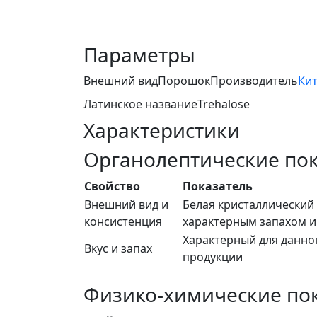
Параметры
Внешний вид
Порошок
Производитель
Ки
Латинское название
Trehalose
Характеристики
Органолептические по
Свойство
Показатель
Внешний вид и
Белая кристаллический
консистенция
характерным запахом и
Характерный для данно
Вкус и запах
продукции
Физико-химические по