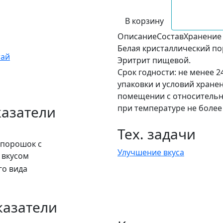
В корзину
Описание
Состав
Хранение
Белая кристаллический по
тай
Эритрит пищевой.
Срок годности: не менее 
упаковки и условий хранен
помещении с относительн
казатели
при температуре не более 
Тех. задачи
 порошок с
Улучшение вкуса
 вкусом
го вида
казатели