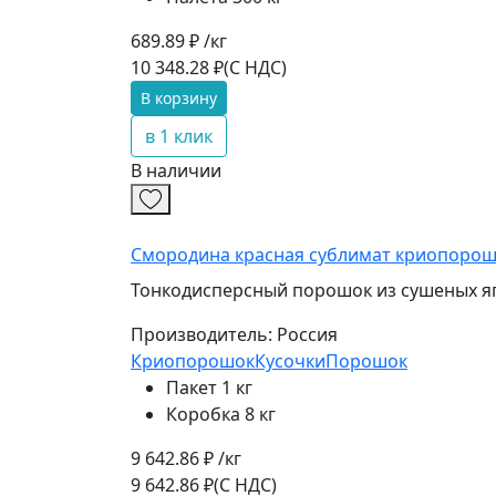
689.89 ₽ /кг
10 348.28 ₽
(С НДС)
В корзину
в 1 клик
В наличии
Смородина красная сублимат криопоро
Тонкодисперсный порошок из сушеных яг
Производитель:
Россия
Криопорошок
Кусочки
Порошок
Пакет 1 кг
Коробка 8 кг
9 642.86 ₽ /кг
9 642.86 ₽
(С НДС)