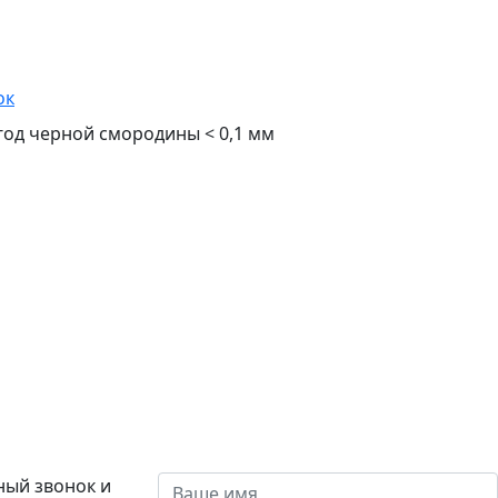
ок
од черной смородины < 0,1 мм
ный звонок
и