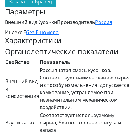
Заказать образец
Параметры
Внешний вид
Кусочки
Производитель
Россия
Индекс Е
без Е-номера
Характеристики
Органолептические показатели
Свойство
Показатель
Рассыпчатая смесь кусочков.
Соответствует наименованию сырья
Внешний вид
и способу измельчения, допускается
и
комкование, устраняемое при
консистенция
незначительном механическом
воздействии.
Соответствует используемому
Вкус и запах
сырью, без постороннего вкуса и
запаха